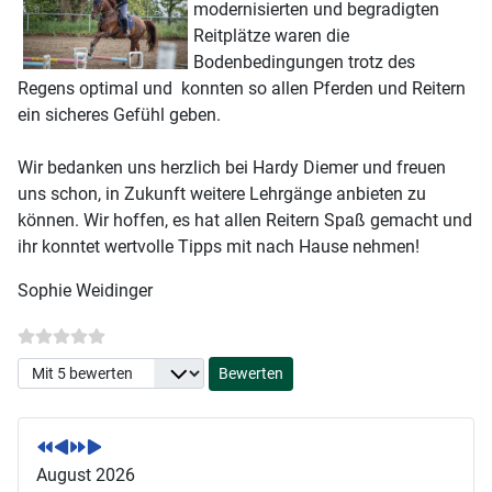
modernisierten und begradigten
Reitplätze waren die
Bodenbedingungen trotz des
Regens optimal und konnten so allen Pferden und Reitern
ein sicheres Gefühl geben.
Wir bedanken uns herzlich bei Hardy Diemer und freuen
uns schon, in Zukunft weitere Lehrgänge anbieten zu
können. Wir hoffen, es hat allen Reitern Spaß gemacht und
ihr konntet wertvolle Tipps mit nach Hause nehmen!
Sophie Weidinger
Bitte bewerten
V
V
N
N
o
o
ä
ä
r
r
c
c
August 2026