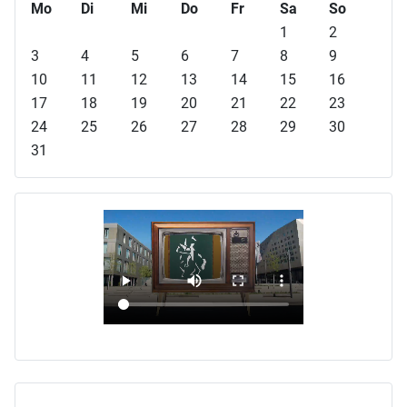
h
h
h
h
Mo
Di
Mi
Do
Fr
Sa
So
e
e
s
s
1
2
r
r
t
t
3
4
5
6
7
8
9
i
i
e
e
10
11
12
13
14
15
16
g
g
s
s
17
18
19
20
21
22
23
e
e
J
M
24
25
26
27
28
29
30
s
r
a
o
31
J
M
h
n
a
o
r
a
h
n
t
r
a
t